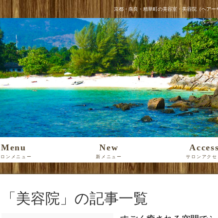
京都・奈良・精華町の美容室・美容院（ヘアーサロン）
Menu
New
Acces
サロンメニュー
新メニュー
サロンアクセ
「美容院」の記事一覧