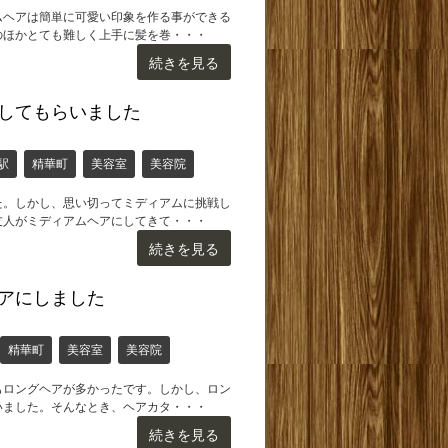
ムヘアは簡単に可愛い印象を作る事ができる
のほかとても難しく上手に髪を巻・・・
続きを見る
してもらいました
駅
精華町
美容室
美容院
た。しかし、思い切ってミディアムに挑戦し
友人がミディアムヘアにしてきて・・・
続きを見る
アにしました
精華町
美容室
美容院
もロングヘアが多かったです。しかし、ロン
いました。そんなとき、ヘアカタ・・・
続きを見る