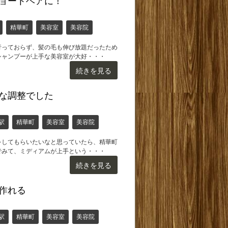
ョートヘアに！
精華町
美容室
美容院
行っておらず、髪の毛も伸び放題だったため
シャンプーが上手な美容室が大好・・・
続きを見る
な調整でした
駅
精華町
美容室
美容院
をしてもらいたいなと思っていたら、精華町
でみて、ミディアムが上手という・・・
続きを見る
作れる
駅
精華町
美容室
美容院