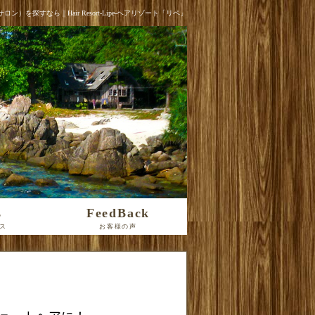
を探すなら｜Hair Resort-Lipe-ヘアリゾート「リペ」
s
FeedBack
ス
お客様の声