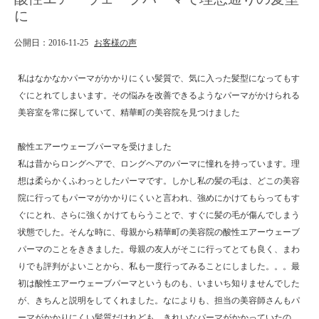
に
公開日：2016-11-25
お客様の声
私はなかなかパーマがかかりにくい髪質で、気に入った髪型になってもす
ぐにとれてしまいます。その悩みを改善できるようなパーマがかけられる
美容室を常に探していて、精華町の美容院を見つけました
酸性エアーウェーブパーマを受けました
私は昔からロングヘアで、ロングヘアのパーマに憧れを持っています。理
想は柔らかくふわっとしたパーマです。しかし私の髪の毛は、どこの美容
院に行ってもパーマがかかりにくいと言われ、強めにかけてもらってもす
ぐにとれ、さらに強くかけてもらうことで、すぐに髪の毛が傷んでしまう
状態でした。そんな時に、母親から精華町の美容院の酸性エアーウェーブ
パーマのことをききました。母親の友人がそこに行ってとても良く、まわ
りでも評判がよいことから、私も一度行ってみることにしました。。。最
初は酸性エアーウェーブパーマというものも、いまいち知りませんでした
が、きちんと説明をしてくれました。なによりも、担当の美容師さんもパ
ーマがかかりにくい髪質だけれども、きれいなパーマがかかっていたの